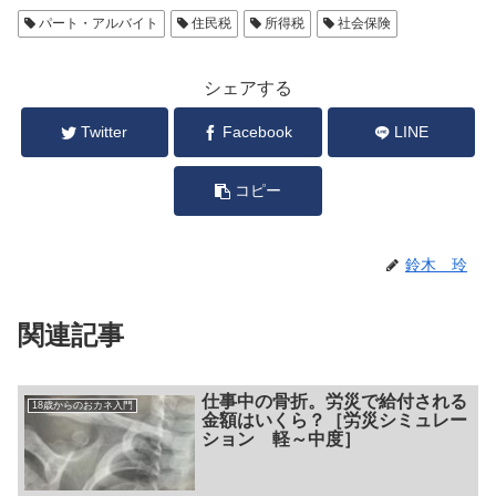
パート・アルバイト
住民税
所得税
社会保険
シェアする
Twitter
Facebook
LINE
コピー
鈴木 玲
関連記事
仕事中の骨折。労災で給付される
18歳からのおカネ入門
金額はいくら？［労災シミュレー
ション 軽～中度］