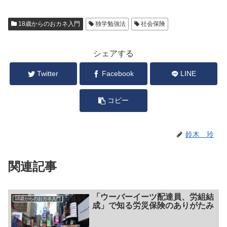
18歳からのおカネ入門
独学勉強法
社会保険
シェアする
Twitter
Facebook
LINE
コピー
鈴木 玲
関連記事
「ウーバーイーツ配達員、労組結
18歳からのおカネ入門
成」で知る労災保険のありがたみ