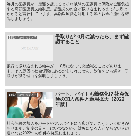
毎月の医療費が一定額を超えるとそれ以降の医療費は保険が全額負担
する高額医療費支給制度。超過分のお金が振り込まれるまで3ヵ月は
かかると言われています。高額医療費を利用する際のお金の流れを確
認しましょう。
手取りが10月に減ったら、まず確
18歳からのおカネ入門
認すること
銀行に振り込まれる給与が、10月になって突然減ることがありま
す。その原因は社会保険にあるかもしれません。数値をひも解き、手
取りが減る理由を解明しましょう。
パート、バイトも義務化!? 社会保
18歳からのおカネ入門
険の加入条件と適用拡大【2022
年版】
社会保険の加入をパートやアルバイトにも広げていこうという動きが
あります。制度の見直しはいつなのか、対象になる人とならない人の
違いなど2022年の条件を確認しましょう。