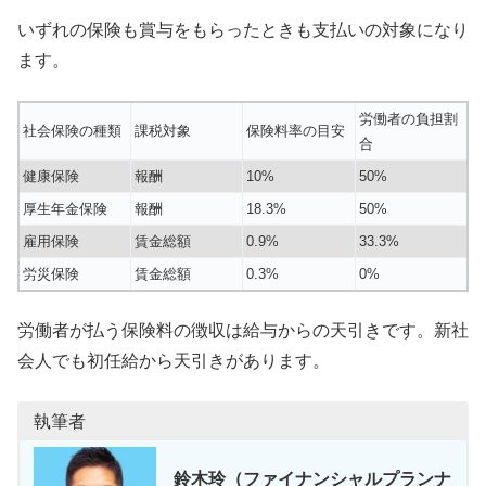
いずれの保険も賞与をもらったときも支払いの対象になり
ます。
労働者の負担割
社会保険の種類
課税対象
保険料率の目安
合
健康保険
報酬
10%
50%
厚生年金保険
報酬
18.3%
50%
雇用保険
賃金総額
0.9%
33.3%
労災保険
賃金総額
0.3%
0%
労働者が払う保険料の徴収は給与からの天引きです。新社
会人でも初任給から天引きがあります。
執筆者
鈴木玲（ファイナンシャルプランナ